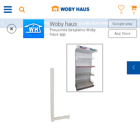
0
0
Woby haus
WOBY KARTICA NAGRAĐUJE SVAKU KUPOVINU!
Google play
Preuzmite besplatno Woby
App Store
haus app