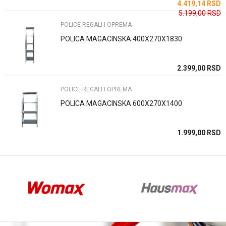
SD
4.419,14
RSD
5.199,00
RSD
POLICE REGALI I OPREMA
POLICA MAGACINSKA 400X270X1830
Anti-spam zaštita - izračunajte koliko je 2 + 3 :
SD
2.399,00
RSD
POLICE REGALI I OPREMA
POŠALJI
POLICA MAGACINSKA 600X270X1400
SD
1.999,00
RSD