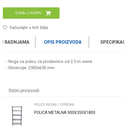
DODAJ U KORPU
Sačuvajte u listi želja
 U RADNJAMA
OPIS PROIZVODA
SPECIFIKAC
- Noga za policu za prodavnice od 2.5 m visine
- Dimenzije: 2500x650 mm
UPUTSTVO ZA KORIŠĆENJE
Karakteristika
Vrednost
Ime/Nadimak
Preuzmite uputstvo
Kategorija
POLICE REGALI I OPREMA
Slični proizvodi
Brend
WOMAX
Email
POLICE REGALI I OPREMA
POLICA METALNA 900X350X1800
Poruka