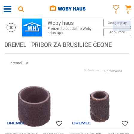
0
0
Woby haus
WOBY KARTICA NAGRAĐUJE SVAKU KUPOVINU!
Google play
Filteri
Sortiraj
Preuzmite besplatno Woby
App Store
haus app
DREMEL | PRIBOR ZA BRUSILICE ČEONE
dremel
Obriši sve
14
proizvoda