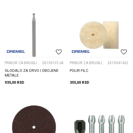
PRIBOR ZA BRUSILICE ČEONE
26150107JA
PRIBOR ZA BRUSILICE ČEONE
2615041432
GLODALO ZA DRVO I OBOJENE
POLIR FILC
METALE
935,00
RSD
355,00
RSD