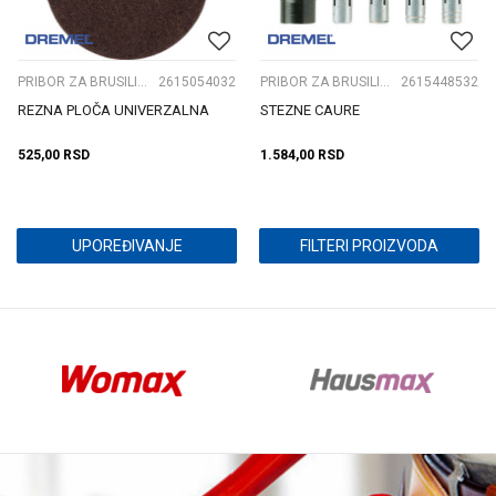
PRIBOR ZA BRUSILICE ČEONE
2615054032
PRIBOR ZA BRUSILICE ČEONE
2615448532
REZNA PLOČA UNIVERZALNA
STEZNE CAURE
525,00
RSD
1.584,00
RSD
UPOREĐIVANJE
FILTERI PROIZVODA