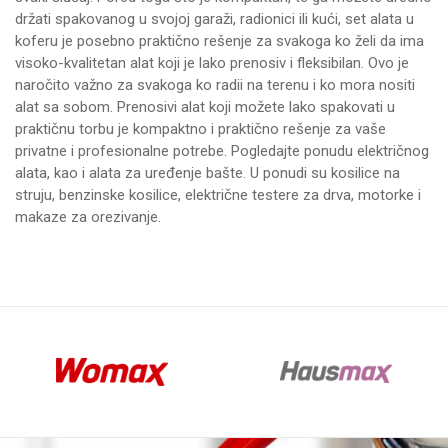
držati spakovanog u svojoj garaži, radionici ili kući, set alata u
koferu je posebno praktično rešenje za svakoga ko želi da ima
visoko-kvalitetan alat koji je lako prenosiv i fleksibilan. Ovo je
naročito važno za svakoga ko radii na terenu i ko mora nositi
alat sa sobom. Prenosivi alat koji možete lako spakovati u
praktičnu torbu je kompaktno i praktično rešenje za vaše
privatne i profesionalne potrebe. Pogledajte ponudu
električnog
alata
, kao i alata za uređenje bašte. U ponudi su
kosilice na
struju
,
benzinske kosilice
,
električne testere za drva
,
motorke
i
makaze za orezivanje
.