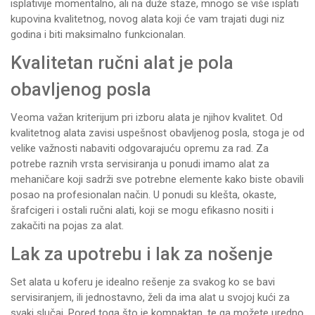
isplativije momentalno, ali na duže staze, mnogo se više isplati
kupovina kvalitetnog, novog alata koji će vam trajati dugi niz
godina i biti maksimalno funkcionalan.
Kvalitetan ručni alat je pola
obavljenog posla
Veoma važan kriterijum pri izboru alata je njihov kvalitet. Od
kvalitetnog alata zavisi uspešnost obavljenog posla, stoga je od
velike važnosti nabaviti odgovarajuću opremu za rad. Za
potrebe raznih vrsta servisiranja u ponudi imamo alat za
mehaničare koji sadrži sve potrebne elemente kako biste obavili
posao na profesionalan način. U ponudi su
klešta
, okaste,
šrafcigeri
i ostali ručni alati, koji se mogu efikasno nositi i
zakačiti na
pojas za alat
.
Lak za upotrebu i lak za nošenje
Set alata
u koferu je idealno rešenje za svakog ko se bavi
servisiranjem, ili jednostavno, želi da ima alat u svojoj kući za
svaki slučaj. Pored toga što je kompaktan, te ga možete uredno