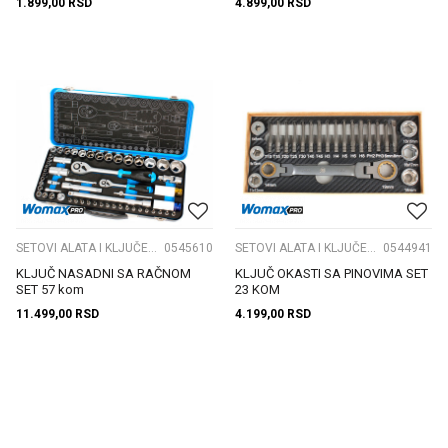
1.899,00
RSD
4.899,00
RSD
SETOVI ALATA I KLJUČEVA
0545610
SETOVI ALATA I KLJUČEVA
0544941
KLJUČ NASADNI SA RAČNOM
KLJUČ OKASTI SA PINOVIMA SET
SET 57 kom
23 KOM
11.499,00
RSD
4.199,00
RSD