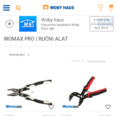
0
0
Woby haus
WOBY KARTICA NAGRAĐUJE SVAKU KUPOVINU!
Google play
Filteri
Sortiraj
Preuzmite besplatno Woby
App Store
haus app
WOMAX PRO | RUČNI ALAT
womax-pro
Obriši sve
104
proizvoda