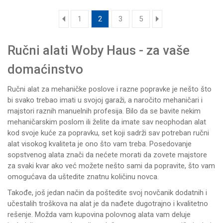
1
2
3
5
Ručni alati Woby Haus - za vaše
domaćinstvo
Ručni alat za mehaničke poslove i razne popravke je nešto što
bi svako trebao imati u svojoj garaži, a naročito mehaničari i
majstori raznih manuelnih profesija. Bilo da se bavite nekim
mehaničarskim poslom ili želite da imate sav neophodan alat
kod svoje kuće za popravku, set koji sadrži sav potreban ručni
alat visokog kvaliteta je ono što vam treba. Posedovanje
sopstvenog alata znači da nećete morati da zovete majstore
za svaki kvar ako već možete nešto sami da popravite, što vam
omogućava da uštedite znatnu količinu novca.
Takođe, još jedan način da poštedite svoj novčanik dodatnih i
učestalih troškova na alat je da nađete dugotrajno i kvalitetno
rešenje. Možda vam kupovina polovnog alata vam deluje