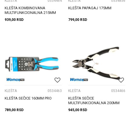
KLEŠTA
0534464
KLEŠTA
0534856
KLEŠTA KOMBINOVANA
KLEŠTA PAPAGAJ 175MM
MULTIFUNKCIONALNA 215MM
939,00
RSD
799,00
RSD
KLEŠTA
0534463
KLEŠTA
0534466
KLEŠTA SEČICE 160MM PRO
KLEŠTA SEČICE
MULTIFUNKCIONALNA 200MM
789,00
RSD
945,00
RSD