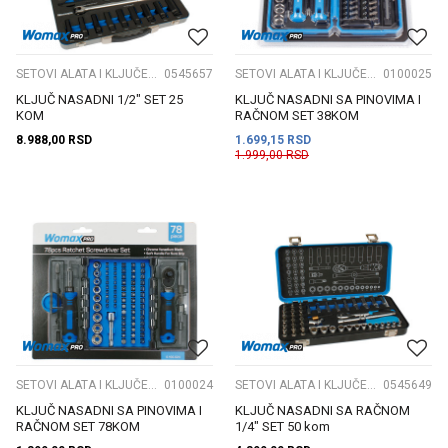
SETOVI ALATA I KLJUČEVA
0545657
SETOVI ALATA I KLJUČEVA
0100025
KLJUČ NASADNI 1/2" SET 25
KLJUČ NASADNI SA PINOVIMA I
KOM
RAČNOM SET 38KOM
8.988,00
RSD
1.699,15
RSD
1.999,00
RSD
SETOVI ALATA I KLJUČEVA
0100024
SETOVI ALATA I KLJUČEVA
0545649
KLJUČ NASADNI SA PINOVIMA I
KLJUČ NASADNI SA RAČNOM
RAČNOM SET 78KOM
1/4" SET 50 kom