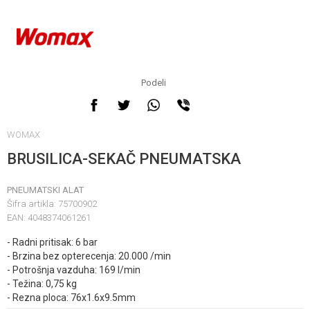
Podeli
WOMAX
BRUSILICA-SEKAČ PNEUMATSKA
PNEUMATSKI ALAT
Šifra artikla:
75700902
EAN:
4048374061261
- Radni pritisak: 6 bar
- Brzina bez opterecenja: 20.000 /min
- Potrošnja vazduha: 169 l/min
- Težina: 0,75 kg
- Rezna ploca: 76x1.6x9.5mm