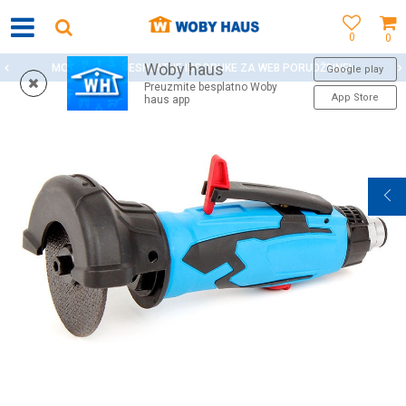
0
0
Woby haus
MOGUĆNOST BESPLATNE ISPORUKE ZA WEB PORUDŽBINE!
Google play
Preuzmite besplatno Woby
App Store
haus app