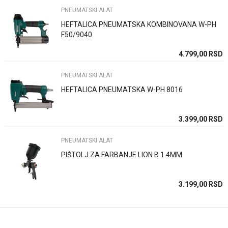
PNEUMATSKI ALAT
HEFTALICA PNEUMATSKA KOMBINOVANA W-PH
Poruka
F50/9040
SD
4.799,00
RSD
PNEUMATSKI ALAT
HEFTALICA PNEUMATSKA W-PH 8016
Anti-spam zaštita - izračunajte koliko je 9 - 4 :
SD
3.399,00
RSD
PNEUMATSKI ALAT
POŠALJI
PIŠTOLJ ZA FARBANJE LION B 1.4MM
SD
3.199,00
RSD