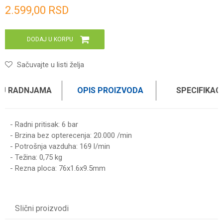
Unesi količinu
2.599,00
RSD
DODAJ U KORPU
Sačuvajte u listi želja
 U RADNJAMA
OPIS PROIZVODA
SPECIFIKAC
- Radni pritisak: 6 bar
- Brzina bez opterecenja: 20.000 /min
- Potrošnja vazduha: 169 l/min
- Težina: 0,75 kg
- Rezna ploca: 76x1.6x9.5mm
UPUTSTVO ZA KORIŠĆENJE
Karakteristika
Vrednost
Ime/Nadimak
Preuzmite uputstvo
Kategorija
PNEUMATSKI ALAT
Slični proizvodi
Brend
WOMAX
Email