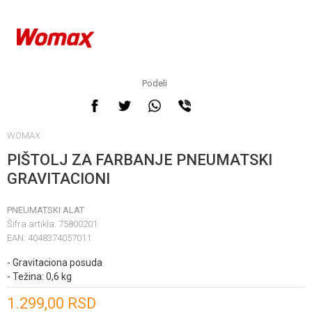
Podeli
WOMAX
PIŠTOLJ ZA FARBANJE PNEUMATSKI
GRAVITACIONI
PNEUMATSKI ALAT
Šifra artikla:
75800201
EAN:
4048374057011
- Gravitaciona posuda
- Težina: 0,6 kg
Unesi količinu
1.299,00
RSD