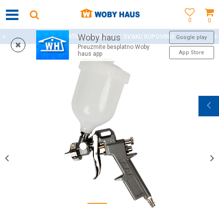
0
0
Woby haus
WOBY KARTICA NAGRAĐUJE SVAKU KUPOVINU!
Google play
Preuzmite besplatno Woby
App Store
haus app
1
2