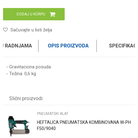
DODAJ U KORPU
Sačuvajte u listi želja
 U RADNJAMA
OPIS PROIZVODA
SPECIFIKAC
- Gravitaciona posuda
- Težina: 0,6 kg
UPUTSTVO ZA KORIŠĆENJE
Karakteristika
Vrednost
Ime/Nadimak
Preuzmite uputstvo
Kategorija
PNEUMATSKI ALAT
Slični proizvodi
Brend
WOMAX
Email
PNEUMATSKI ALAT
HEFTALICA PNEUMATSKA KOMBINOVANA W-PH
Poruka
F50/9040