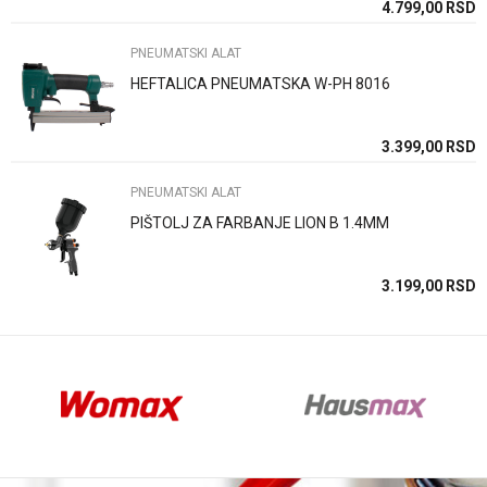
SD
4.799,00
RSD
PNEUMATSKI ALAT
HEFTALICA PNEUMATSKA W-PH 8016
Anti-spam zaštita - izračunajte koliko je 2 + 3 :
SD
3.399,00
RSD
PNEUMATSKI ALAT
POŠALJI
PIŠTOLJ ZA FARBANJE LION B 1.4MM
SD
3.199,00
RSD